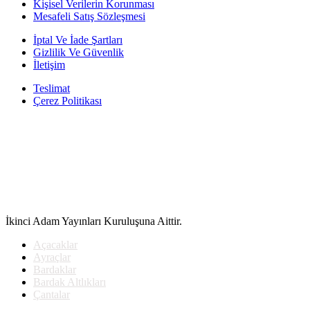
380.00₺.
Kişisel Verilerin Korunması
Mesafeli Satış Sözleşmesi
İptal Ve İade Şartları
Gizlilik Ve Güvenlik
İletişim
Teslimat
Çerez Politikası
İkinci Adam Yayınları Kuruluşuna Aittir.
Açacaklar
Ayraçlar
Bardaklar
Bardak Altlıkları
Çantalar