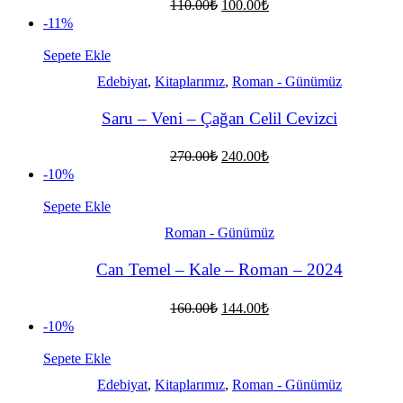
Orijinal
Şu
110.00
₺
100.00
₺
fiyat:
andaki
-11%
fiyat:
110.00₺.
100.00₺.
Sepete Ekle
Edebiyat
,
Kitaplarımız
,
Roman - Günümüz
Saru – Veni – Çağan Celil Cevizci
Orijinal
Şu
270.00
₺
240.00
₺
fiyat:
andaki
-10%
fiyat:
270.00₺.
240.00₺.
Sepete Ekle
Roman - Günümüz
Can Temel – Kale – Roman – 2024
Orijinal
Şu
160.00
₺
144.00
₺
fiyat:
andaki
-10%
fiyat:
160.00₺.
144.00₺.
Sepete Ekle
Edebiyat
,
Kitaplarımız
,
Roman - Günümüz