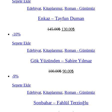
90.00₺.
Sepete Ekle
Edebiyat
,
Kitaplarımız
,
Roman - Günümüz
Enkaz – Tayfun Duman
Orijinal
Şu
145.00
₺
130.00
₺
fiyat:
andaki
-10%
fiyat:
145.00₺.
130.00₺.
Sepete Ekle
Edebiyat
,
Kitaplarımız
,
Roman - Günümüz
Gök Yüzünden – Sabire Yılmaz
Orijinal
Şu
100.00
₺
90.00
₺
fiyat:
andaki
-9%
fiyat:
100.00₺.
90.00₺.
Sepete Ekle
Edebiyat
,
Kitaplarımız
,
Roman - Günümüz
Sonbahar – Fahlül Terzioğlu