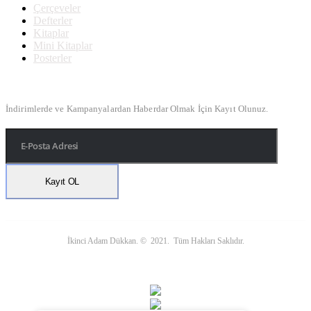
Çerçeveler
Defterler
Kitaplar
Mini Kitaplar
Posterler
Bülten Kayıt
İndirimlerde ve Kampanyalardan Haberdar Olmak İçin Kayıt Olunuz.
İkinci Adam Dükkan. © 2021. Tüm Hakları Saklıdır.