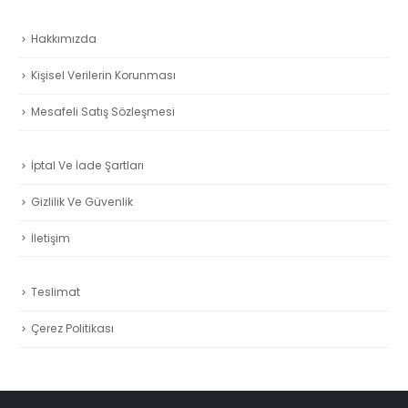
:
240.00₺.
fiyat:
100.00₺.
fiyat:
0₺.
216.00₺.
90.00₺
Hakkımızda
Kişisel Verilerin Korunması
Mesafeli Satış Sözleşmesi
İptal Ve İade Şartları
Gizlilik Ve Güvenlik
İletişim
Teslimat
Çerez Politikası