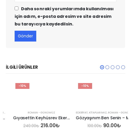
Daha sonraki yorumlarımda kullanılması
için adım, e-posta adresim ve site adresim
bu tarayıcıya kaydedilsin.
İLGILI ÜRÜNLER
-10%
-10%
ROMAN - GÜNÜMÜZ
EDEBIYAT
,
KITAPLARIMIZ
,
ROMAN - GÜNÜMÜZ
Gıyasettin Keyhüsrev Eker – Genleri Kontrol Edilenler
Gözyaşınım Ben Senin – Melahat Cansızlar
Orijinal
Şu
Orijinal
Şu
216.00
₺
90.00
₺
240.00
₺
100.00
₺
ki
fiyat:
andaki
fiyat:
andak