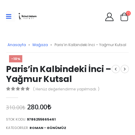
Anasayfa
»
Mağaza
»
Paris’in Kalbindeki İnci – Yağmur Kutsal
-10%
Paris’in Kalbindeki İnci –
Yağmur Kutsal
( Henüz değerlendirme yapılmadı. )
0
Orijinal
Şu
280.00
₺
310.00
₺
fiyat:
andaki
310.00₺.
fiyat:
STOK KODU:
9786255665461
280.00₺.
KATEGORILER:
ROMAN - GÜNÜMÜZ