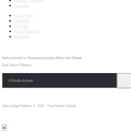
Bardak Altlıkları
Çantalar
Çerçeveler
Defterler
Kitaplar
Mini Kitaplar
Posterler
Bülten Kayıt
İndirimlerde ve Kampanyalardan Haberdar Olmak
İçin Kayıt Olunuz.
İkinci Adam Dükkan. © 2021. Tüm Hakları Saklıdır.