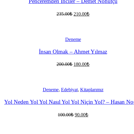
Penceremden İnciler – Demet Nohutçu
Orijinal
Şu
235.00
₺
210.00
₺
fiyat:
andaki
fiyat:
235.00₺.
210.00₺.
Deneme
İnsan Olmak – Ahmet Yılmaz
Orijinal
Şu
200.00
₺
180.00
₺
fiyat:
andaki
fiyat:
200.00₺.
180.00₺.
Deneme
,
Edebiyat
,
Kitaplarımız
Yol Neden Yol Yol Nasıl Yol Yol Niçin Yol? – Hasan N
Orijinal
Şu
100.00
₺
90.00
₺
fiyat:
andaki
fiyat:
100.00₺.
90.00₺.