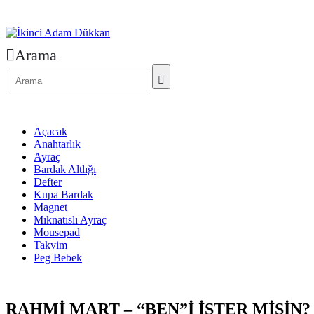
Arama
Açacak
Anahtarlık
Ayraç
Bardak Altlığı
Defter
Kupa Bardak
Magnet
Mıknatıslı Ayraç
Mousepad
Takvim
Peg Bebek
RAHMİ MART – “BEN”İ İSTER MİSİN?