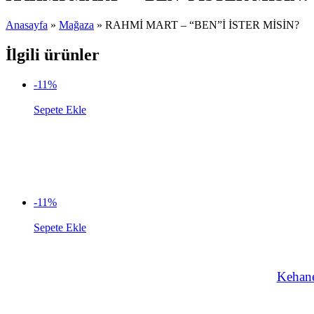
Anasayfa
»
Mağaza
»
RAHMİ MART – “BEN”İ İSTER MİSİN?
İlgili ürünler
-11%
Sepete Ekle
-11%
Sepete Ekle
Kehane