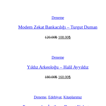
fiyat:
andaki
fiyat:
325.00₺.
290.00₺.
Deneme
Modern Zekat Bankacılığı – Turgut Duman
Orijinal
Şu
120.00
₺
108.00
₺
fiyat:
andaki
fiyat:
120.00₺.
108.00₺.
Deneme
Yıldız Arkeoloğu – Halil Ayyıldız
Orijinal
Şu
180.00
₺
160.00
₺
fiyat:
andaki
fiyat:
180.00₺.
160.00₺.
Deneme
,
Edebiyat
,
Kitaplarımız