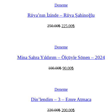
Deneme
Rüya’nın İzinde – Rüya Şahinoğlu
Orijinal
Şu
250.00
₺
225.00
₺
fiyat:
andaki
fiyat:
250.00₺.
225.00₺.
Deneme
Mina Sahra Yıldırım – Ölçüyle Sönen – 2024
Orijinal
Şu
100.00
₺
90.00
₺
fiyat:
andaki
fiyat:
100.00₺.
90.00₺.
Deneme
Din’lendim – 3 – Emre Atmaca
Orijinal
Şu
220.00
₺
200.00
₺