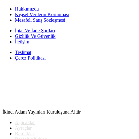
Hakkımızda
Kişisel Verilerin Korunması
Mesafeli Satış Sözleşmesi
İptal Ve İade Şartları
Gizlilik Ve Güvenlik
İletişim
Teslimat
Çerez Politikası
İkinci Adam Yayınları Kuruluşuna Aittir.
Açacaklar
Ayraçlar
Bardaklar