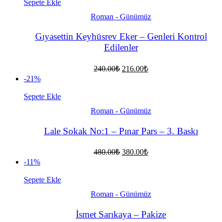
130.00₺.
Sepete Ekle
Roman - Günümüz
Gıyasettin Keyhüsrev Eker – Genleri Kontrol
Edilenler
Orijinal
Şu
240.00
₺
216.00
₺
fiyat:
andaki
-21%
fiyat:
240.00₺.
216.00₺.
Sepete Ekle
Roman - Günümüz
Lale Sokak No:1 – Pınar Pars – 3. Baskı
Orijinal
Şu
480.00
₺
380.00
₺
fiyat:
andaki
-11%
fiyat:
480.00₺.
380.00₺.
Sepete Ekle
Roman - Günümüz
İsmet Sarıkaya – Pakize