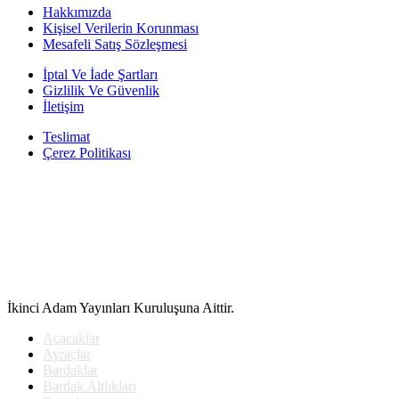
fiyat:
100.00₺.
Hakkımızda
90.00₺.
Kişisel Verilerin Korunması
Mesafeli Satış Sözleşmesi
İptal Ve İade Şartları
Gizlilik Ve Güvenlik
İletişim
Teslimat
Çerez Politikası
İkinci Adam Yayınları Kuruluşuna Aittir.
Açacaklar
Ayraçlar
Bardaklar
Bardak Altlıkları