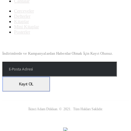
Çantalar
Çerçeveler
Defterler
Kitaplar
Mini Kitaplar
Posterler
Bülten Kayıt
İndirimlerde ve Kampanyalardan Haberdar Olmak İçin Kayıt Olunuz.
İkinci Adam Dükkan. © 2021. Tüm Hakları Saklıdır.