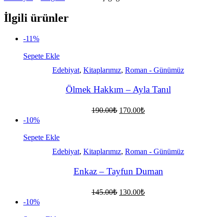
İlgili ürünler
-11%
Sepete Ekle
Edebiyat
,
Kitaplarımız
,
Roman - Günümüz
Ölmek Hakkım – Ayla Tanıl
Orijinal
Şu
190.00
₺
170.00
₺
fiyat:
andaki
-10%
fiyat:
190.00₺.
170.00₺.
Sepete Ekle
Edebiyat
,
Kitaplarımız
,
Roman - Günümüz
Enkaz – Tayfun Duman
Orijinal
Şu
145.00
₺
130.00
₺
fiyat:
andaki
-10%
fiyat:
145.00₺.