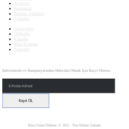
Ayraçlar
Bardaklar
Bardak Altlıkları
Çantalar
Çerçeveler
Defterler
Kitaplar
Mini Kitaplar
Posterler
Bülten Kayıt
İndirimlerde ve Kampanyalardan Haberdar Olmak İçin Kayıt Olunuz.
İkinci Adam Dükkan. © 2021. Tüm Hakları Saklıdır.