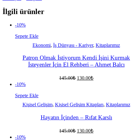
İlgili ürünler
-10%
Sepete Ekle
Ekonomi
,
İş Dünyası - Kariyer
,
Kitaplarımız
Patron Olmak İstiyorum Kendi İşini Kurmak
İsteyenler İçin El Rehberi – Ahmet Balcı
Orijinal
Şu
145.00
₺
130.00
₺
fiyat:
andaki
-10%
fiyat:
145.00₺.
130.00₺.
Sepete Ekle
Kişisel Gelişim
,
Kişisel Gelişim Kitapları
,
Kitaplarımız
Hayatın İçinden – Rıfat Karslı
Orijinal
Şu
145.00
₺
130.00
₺
fiyat:
andaki
-10%