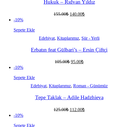
Hukuk – Rıdvan Yıldız
Orijinal
Şu
155.00
₺
140.00
₺
fiyat:
andaki
-10%
fiyat:
155.00₺.
140.00₺.
Sepete Ekle
Edebiyat
,
Kitaplarımız
,
Şiir - Yerli
Erbatın feat Gülbari’s – Ersin Çiftçi
Orijinal
Şu
105.00
₺
95.00
₺
fiyat:
andaki
-10%
fiyat:
105.00₺.
95.00₺.
Sepete Ekle
Edebiyat
,
Kitaplarımız
,
Roman - Günümüz
Tepe Taklak – Adile Hadzhieva
Orijinal
Şu
125.00
₺
112.00
₺
fiyat:
andaki
-10%
fiyat:
125.00₺.
112.00₺.
Sepete Ekle