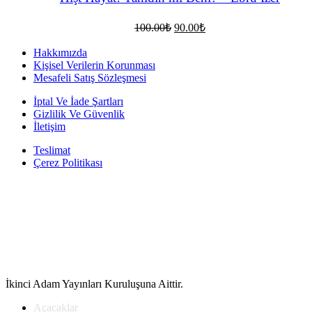
Orijinal
Şu
100.00
₺
90.00
₺
fiyat:
andaki
fiyat:
100.00₺.
Hakkımızda
90.00₺.
Kişisel Verilerin Korunması
Mesafeli Satış Sözleşmesi
İptal Ve İade Şartları
Gizlilik Ve Güvenlik
İletişim
Teslimat
Çerez Politikası
İkinci Adam Yayınları Kuruluşuna Aittir.
Açacaklar