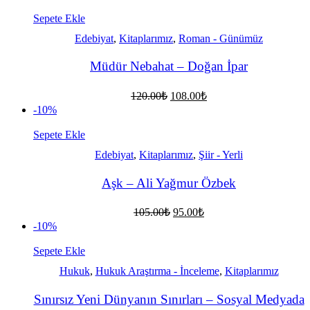
fiyat:
145.00₺.
130.00₺.
Sepete Ekle
Edebiyat
,
Kitaplarımız
,
Roman - Günümüz
Müdür Nebahat – Doğan İpar
Orijinal
Şu
120.00
₺
108.00
₺
fiyat:
andaki
-10%
fiyat:
120.00₺.
108.00₺.
Sepete Ekle
Edebiyat
,
Kitaplarımız
,
Şiir - Yerli
Aşk – Ali Yağmur Özbek
Orijinal
Şu
105.00
₺
95.00
₺
fiyat:
andaki
-10%
fiyat:
105.00₺.
95.00₺.
Sepete Ekle
Hukuk
,
Hukuk Araştırma - İnceleme
,
Kitaplarımız
Sınırsız Yeni Dünyanın Sınırları – Sosyal Medyada