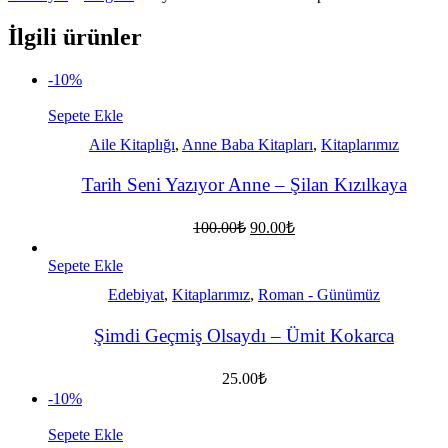
İlgili ürünler
-10%
Sepete Ekle
Aile Kitaplığı
,
Anne Baba Kitapları
,
Kitaplarımız
Tarih Seni Yazıyor Anne – Şilan Kızılkaya
Orijinal
Şu
100.00
₺
90.00
₺
fiyat:
andaki
fiyat:
100.00₺.
Sepete Ekle
90.00₺.
Edebiyat
,
Kitaplarımız
,
Roman - Günümüz
Şimdi Geçmiş Olsaydı – Ümit Kokarca
25.00
₺
-10%
Sepete Ekle