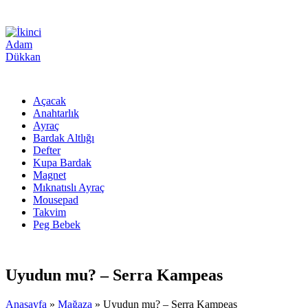
Açacak
Anahtarlık
Ayraç
Bardak Altlığı
Defter
Kupa Bardak
Magnet
Mıknatıslı Ayraç
Mousepad
Takvim
Peg Bebek
Uyudun mu? – Serra Kampeas
Anasayfa
»
Mağaza
»
Uyudun mu? – Serra Kampeas