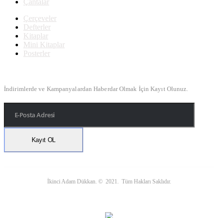
Çantalar
Çerçeveler
Defterler
Kitaplar
Mini Kitaplar
Posterler
Bülten Kayıt
İndirimlerde ve Kampanyalardan Haberdar Olmak İçin Kayıt Olunuz.
İkinci Adam Dükkan. © 2021. Tüm Hakları Saklıdır.