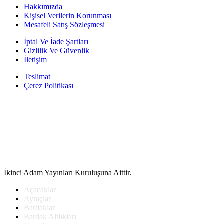
fiyat:
130.00₺.
Hakkımızda
117.00₺.
Kişisel Verilerin Korunması
Mesafeli Satış Sözleşmesi
İptal Ve İade Şartları
Gizlilik Ve Güvenlik
İletişim
Teslimat
Çerez Politikası
İkinci Adam Yayınları Kuruluşuna Aittir.
Açacaklar
Ayraçlar
Bardaklar
Bardak Altlıkları