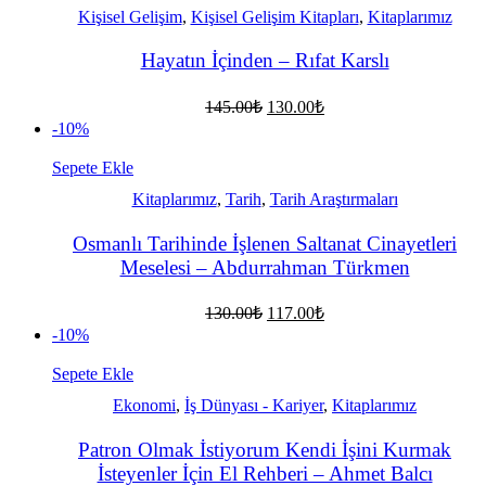
Kişisel Gelişim
,
Kişisel Gelişim Kitapları
,
Kitaplarımız
Hayatın İçinden – Rıfat Karslı
Orijinal
Şu
145.00
₺
130.00
₺
fiyat:
andaki
-10%
fiyat:
145.00₺.
130.00₺.
Sepete Ekle
Kitaplarımız
,
Tarih
,
Tarih Araştırmaları
Osmanlı Tarihinde İşlenen Saltanat Cinayetleri
Meselesi – Abdurrahman Türkmen
Orijinal
Şu
130.00
₺
117.00
₺
fiyat:
andaki
-10%
fiyat:
130.00₺.
117.00₺.
Sepete Ekle
Ekonomi
,
İş Dünyası - Kariyer
,
Kitaplarımız
Patron Olmak İstiyorum Kendi İşini Kurmak
İsteyenler İçin El Rehberi – Ahmet Balcı