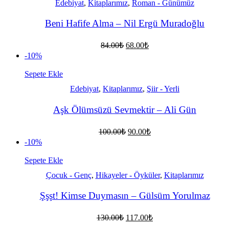
Edebiyat
,
Kitaplarımız
,
Roman - Günümüz
Beni Hafife Alma – Nil Ergü Muradoğlu
Orijinal
Şu
84.00
₺
68.00
₺
fiyat:
andaki
-10%
fiyat:
84.00₺.
68.00₺.
Sepete Ekle
Edebiyat
,
Kitaplarımız
,
Şiir - Yerli
Aşk Ölümsüzü Sevmektir – Ali Gün
Orijinal
Şu
100.00
₺
90.00
₺
fiyat:
andaki
-10%
fiyat:
100.00₺.
90.00₺.
Sepete Ekle
Çocuk - Genç
,
Hikayeler - Öyküler
,
Kitaplarımız
Şşşt! Kimse Duymasın – Gülsüm Yorulmaz
Orijinal
Şu
130.00
₺
117.00
₺
fiyat:
andaki