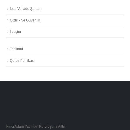
İptal Ve İade Şartları
Gizlilik Ve Güvenlik
İletişim
Teslimat
Çerez Politikası
İkinci Adam Yayınları Kuruluşuna Aittir.