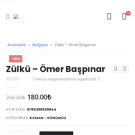
Anasayfa
»
Mağaza
»
Zülkü – Ömer Başpınar
-10%
Zülkü – Ömer Başpınar
( Henüz değerlendirme yapılmadı. )
0
Orijinal
Şu
180.00
₺
200.00
₺
fiyat:
andaki
200.00₺.
fiyat:
STOK KODU:
9786258529944
180.00₺.
KATEGORILER:
ROMAN - GÜNÜMÜZ