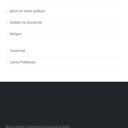
İptal Ve İade Şartları
Gizlilik Ve Güvenlik
İletişim
Teslimat
Çerez Politikası
İkinci Adam Yayınları Kuruluşuna Aittir.