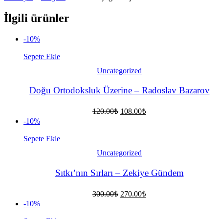
İlgili ürünler
-10%
Sepete Ekle
Uncategorized
Doğu Ortodoksluk Üzerine – Radoslav Bazarov
Orijinal
Şu
120.00
₺
108.00
₺
fiyat:
andaki
-10%
fiyat:
120.00₺.
108.00₺.
Sepete Ekle
Uncategorized
Sıtkı’nın Sırları – Zekiye Gündem
Orijinal
Şu
300.00
₺
270.00
₺
fiyat:
andaki
-10%
fiyat:
300.00₺.