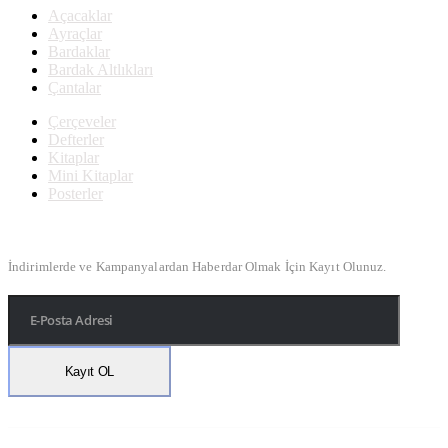
Açacaklar
Ayraçlar
Bardaklar
Bardak Altlıkları
Çantalar
Çerçeveler
Defterler
Kitaplar
Mini Kitaplar
Posterler
Bülten Kayıt
İndirimlerde ve Kampanyalardan Haberdar Olmak İçin Kayıt Olunuz.