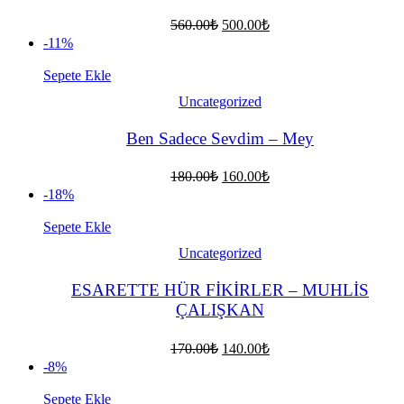
Orijinal
Şu
560.00
₺
500.00
₺
fiyat:
andaki
-11%
fiyat:
560.00₺.
500.00₺.
Sepete Ekle
Uncategorized
Ben Sadece Sevdim – Mey
Orijinal
Şu
180.00
₺
160.00
₺
fiyat:
andaki
-18%
fiyat:
180.00₺.
160.00₺.
Sepete Ekle
Uncategorized
ESARETTE HÜR FİKİRLER – MUHLİS
ÇALIŞKAN
Orijinal
Şu
170.00
₺
140.00
₺
fiyat:
andaki
-8%
fiyat:
170.00₺.
140.00₺.
Sepete Ekle