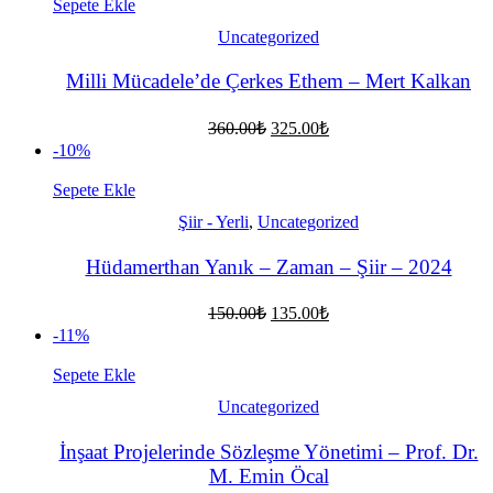
270.00₺.
Sepete Ekle
Uncategorized
Milli Mücadele’de Çerkes Ethem – Mert Kalkan
Orijinal
Şu
360.00
₺
325.00
₺
fiyat:
andaki
-10%
fiyat:
360.00₺.
325.00₺.
Sepete Ekle
Şiir - Yerli
,
Uncategorized
Hüdamerthan Yanık – Zaman – Şiir – 2024
Orijinal
Şu
150.00
₺
135.00
₺
fiyat:
andaki
-11%
fiyat:
150.00₺.
135.00₺.
Sepete Ekle
Uncategorized
İnşaat Projelerinde Sözleşme Yönetimi – Prof. Dr.
M. Emin Öcal