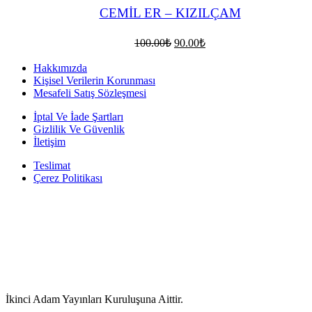
CEMİL ER – KIZILÇAM
Orijinal
Şu
100.00
₺
90.00
₺
fiyat:
andaki
fiyat:
100.00₺.
Hakkımızda
90.00₺.
Kişisel Verilerin Korunması
Mesafeli Satış Sözleşmesi
İptal Ve İade Şartları
Gizlilik Ve Güvenlik
İletişim
Teslimat
Çerez Politikası
İkinci Adam Yayınları Kuruluşuna Aittir.