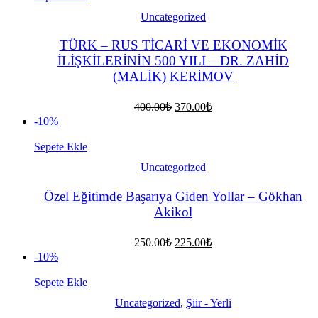
Uncategorized
TÜRK – RUS TİCARİ VE EKONOMİK
İLİŞKİLERİNİN 500 YILI – DR. ZAHİD
(MALİK) KERİMOV
Orijinal
Şu
400.00
₺
370.00
₺
fiyat:
andaki
-10%
fiyat:
400.00₺.
370.00₺.
Sepete Ekle
Uncategorized
Özel Eğitimde Başarıya Giden Yollar – Gökhan
Akikol
Orijinal
Şu
250.00
₺
225.00
₺
fiyat:
andaki
-10%
fiyat:
250.00₺.
225.00₺.
Sepete Ekle
Uncategorized
,
Şiir - Yerli