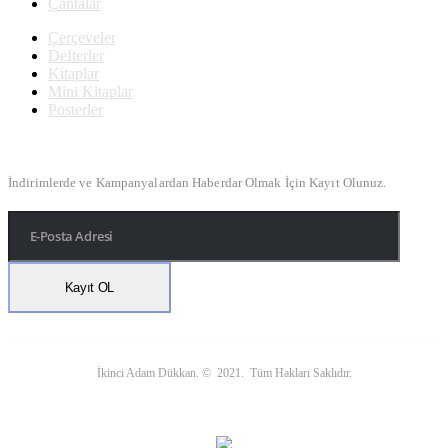
Çantalar
Çerçeveler
Defterler
Kitaplar
Mini Kitaplar
Posterler
Bülten Kayıt
İndirimlerde ve Kampanyalardan Haberdar Olmak İçin Kayıt Olunuz.
İkinci Adam Dükkan. © 2021. Tüm Hakları Saklıdır.