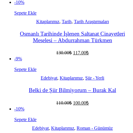
-10%
Sepete Ekle
Kitaplarımız
,
Tarih
,
Tarih Araştırmaları
Osmanlı Tarihinde İşlenen Saltanat Cinayetleri
Meselesi – Abdurrahman Türkmen
Orijinal
Şu
130.00
₺
117.00
₺
fiyat:
andaki
-9%
fiyat:
130.00₺.
117.00₺.
Sepete Ekle
Edebiyat
,
Kitaplarımız
,
Şiir - Yerli
Belki de Şiir Bilmiyorum – Burak Kal
Orijinal
Şu
110.00
₺
100.00
₺
fiyat:
andaki
-10%
fiyat:
110.00₺.
100.00₺.
Sepete Ekle
Edebiyat
,
Kitaplarımız
,
Roman - Günümüz