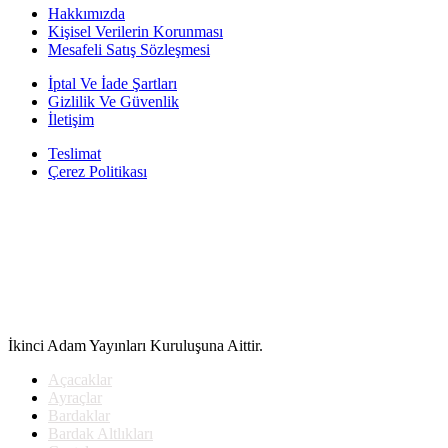
fiyat:
235.00₺.
Hakkımızda
210.00₺.
Kişisel Verilerin Korunması
Mesafeli Satış Sözleşmesi
İptal Ve İade Şartları
Gizlilik Ve Güvenlik
İletişim
Teslimat
Çerez Politikası
İkinci Adam Yayınları Kuruluşuna Aittir.
Açacaklar
Ayraçlar
Bardaklar
Bardak Altlıkları