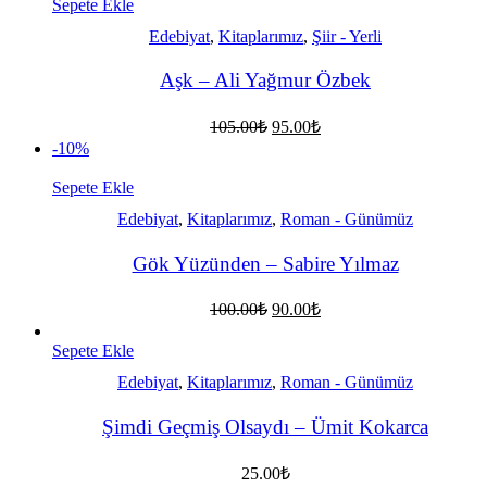
117.00₺.
Sepete Ekle
Edebiyat
,
Kitaplarımız
,
Şiir - Yerli
Aşk – Ali Yağmur Özbek
Orijinal
Şu
105.00
₺
95.00
₺
fiyat:
andaki
-10%
fiyat:
105.00₺.
95.00₺.
Sepete Ekle
Edebiyat
,
Kitaplarımız
,
Roman - Günümüz
Gök Yüzünden – Sabire Yılmaz
Orijinal
Şu
100.00
₺
90.00
₺
fiyat:
andaki
fiyat:
100.00₺.
Sepete Ekle
90.00₺.
Edebiyat
,
Kitaplarımız
,
Roman - Günümüz
Şimdi Geçmiş Olsaydı – Ümit Kokarca
25.00
₺