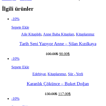
İlgili ürünler
-10%
Sepete Ekle
Aile Kitaplığı
,
Anne Baba Kitapları
,
Kitaplarımız
Tarih Seni Yazıyor Anne – Şilan Kızılkaya
Orijinal
Şu
100.00
₺
90.00
₺
fiyat:
andaki
-10%
fiyat:
100.00₺.
90.00₺.
Sepete Ekle
Edebiyat
,
Kitaplarımız
,
Şiir - Yerli
Karanlık Çökünce – Buket Doğan
Orijinal
Şu
130.00
₺
117.00
₺
fiyat:
andaki
-10%
fiyat:
130.00₺.