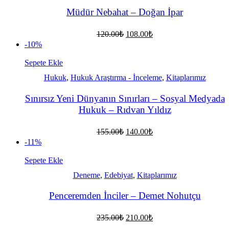
Müdür Nebahat – Doğan İpar
Orijinal
Şu
120.00
₺
108.00
₺
fiyat:
andaki
-10%
fiyat:
120.00₺.
108.00₺.
Sepete Ekle
Hukuk
,
Hukuk Araştırma - İnceleme
,
Kitaplarımız
Sınırsız Yeni Dünyanın Sınırları – Sosyal Medyada
Hukuk – Rıdvan Yıldız
Orijinal
Şu
155.00
₺
140.00
₺
fiyat:
andaki
-11%
fiyat:
155.00₺.
140.00₺.
Sepete Ekle
Deneme
,
Edebiyat
,
Kitaplarımız
Penceremden İnciler – Demet Nohutçu
Orijinal
Şu
235.00
₺
210.00
₺
fiyat:
andaki