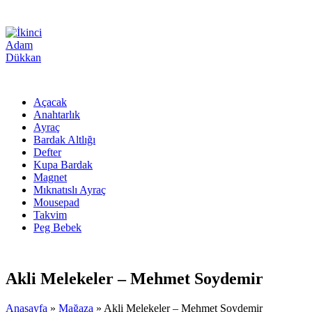
Açacak
Anahtarlık
Ayraç
Bardak Altlığı
Defter
Kupa Bardak
Magnet
Mıknatıslı Ayraç
Mousepad
Takvim
Peg Bebek
Akli Melekeler – Mehmet Soydemir
Anasayfa
»
Mağaza
»
Akli Melekeler – Mehmet Soydemir