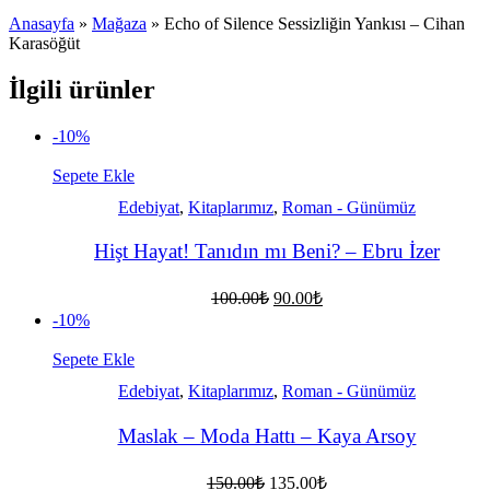
Anasayfa
»
Mağaza
»
Echo of Silence Sessizliğin Yankısı – Cihan
Karasöğüt
İlgili ürünler
-10%
Sepete Ekle
Edebiyat
,
Kitaplarımız
,
Roman - Günümüz
Hişt Hayat! Tanıdın mı Beni? – Ebru İzer
Orijinal
Şu
100.00
₺
90.00
₺
fiyat:
andaki
-10%
fiyat:
100.00₺.
90.00₺.
Sepete Ekle
Edebiyat
,
Kitaplarımız
,
Roman - Günümüz
Maslak – Moda Hattı – Kaya Arsoy
Orijinal
Şu
150.00
₺
135.00
₺