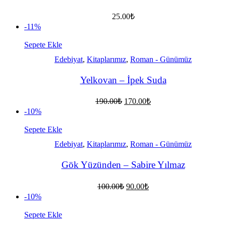
25.00
₺
-11%
Sepete Ekle
Edebiyat
,
Kitaplarımız
,
Roman - Günümüz
Yelkovan – İpek Suda
Orijinal
Şu
190.00
₺
170.00
₺
fiyat:
andaki
-10%
fiyat:
190.00₺.
170.00₺.
Sepete Ekle
Edebiyat
,
Kitaplarımız
,
Roman - Günümüz
Gök Yüzünden – Sabire Yılmaz
Orijinal
Şu
100.00
₺
90.00
₺
fiyat:
andaki
-10%
fiyat:
100.00₺.
90.00₺.
Sepete Ekle