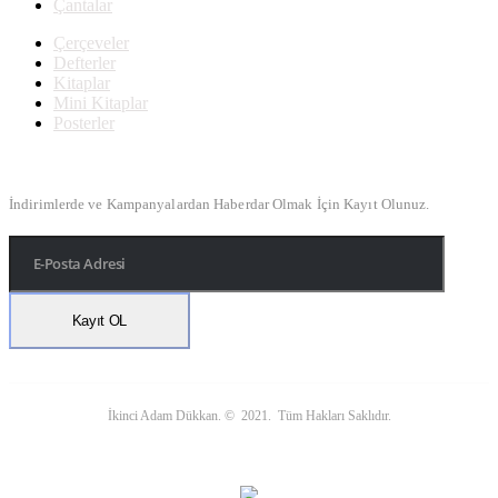
Çantalar
Çerçeveler
Defterler
Kitaplar
Mini Kitaplar
Posterler
Bülten Kayıt
İndirimlerde ve Kampanyalardan Haberdar Olmak İçin Kayıt Olunuz.
İkinci Adam Dükkan. © 2021. Tüm Hakları Saklıdır.