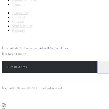
Bardak Altlıkları
Çantalar
Çerçeveler
Defterler
Kitaplar
Mini Kitaplar
Posterler
Bülten Kayıt
İndirimlerde ve Kampanyalardan Haberdar Olmak
İçin Kayıt Olunuz.
İkinci Adam Dükkan. © 2021. Tüm Hakları Saklıdır.