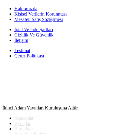
Hakkımızda
Kişisel Verilerin Korunması
Mesafeli Satış Sözleşmesi
İptal Ve İade Şartları
Gizlilik Ve Güvenlik
İletişim
Teslimat
Çerez Politikası
İkinci Adam Yayınları Kuruluşuna Aittir.
Açacaklar
Ayraçlar
Bardaklar