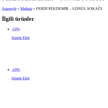
Anasayfa
»
Mağaza
»
FERDİ PEKDEMİR – GÖNÜL SOKAĞI
İlgili ürünler
-10%
Sepete Ekle
-10%
Sepete Ekle