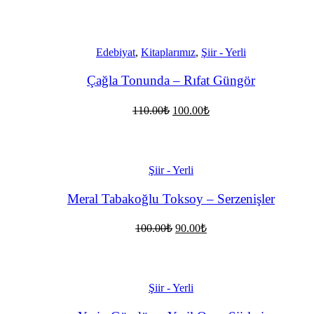
fiyat:
andaki
fiyat:
100.00₺.
90.00₺.
Edebiyat
,
Kitaplarımız
,
Şiir - Yerli
Çağla Tonunda – Rıfat Güngör
Orijinal
Şu
110.00
₺
100.00
₺
fiyat:
andaki
fiyat:
110.00₺.
100.00₺.
Şiir - Yerli
Meral Tabakoğlu Toksoy – Serzenişler
Orijinal
Şu
100.00
₺
90.00
₺
fiyat:
andaki
fiyat:
100.00₺.
90.00₺.
Şiir - Yerli