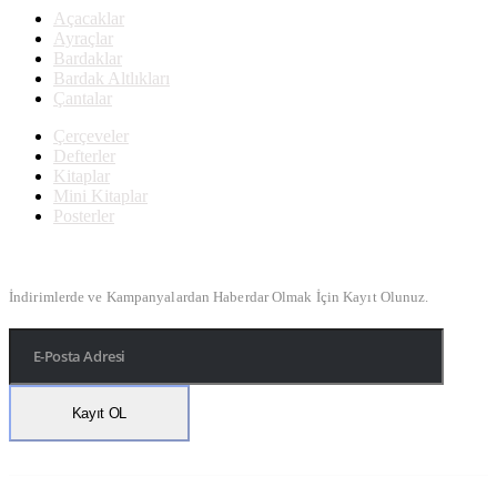
Açacaklar
Ayraçlar
Bardaklar
Bardak Altlıkları
Çantalar
Çerçeveler
Defterler
Kitaplar
Mini Kitaplar
Posterler
Bülten Kayıt
İndirimlerde ve Kampanyalardan Haberdar Olmak İçin Kayıt Olunuz.