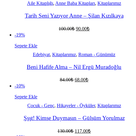
Aile Kitaplığı
,
Anne Baba Kitapları
,
Kitaplarımız
Tarih Seni Yazıyor Anne – Şilan Kızılkaya
Orijinal
Şu
100.00
₺
90.00
₺
fiyat:
andaki
-19%
fiyat:
100.00₺.
90.00₺.
Sepete Ekle
Edebiyat
,
Kitaplarımız
,
Roman - Günümüz
Beni Hafife Alma – Nil Ergü Muradoğlu
Orijinal
Şu
84.00
₺
68.00
₺
fiyat:
andaki
-10%
fiyat:
84.00₺.
68.00₺.
Sepete Ekle
Çocuk - Genç
,
Hikayeler - Öyküler
,
Kitaplarımız
Şşşt! Kimse Duymasın – Gülsüm Yorulmaz
Orijinal
Şu
130.00
₺
117.00
₺
fiyat:
andaki