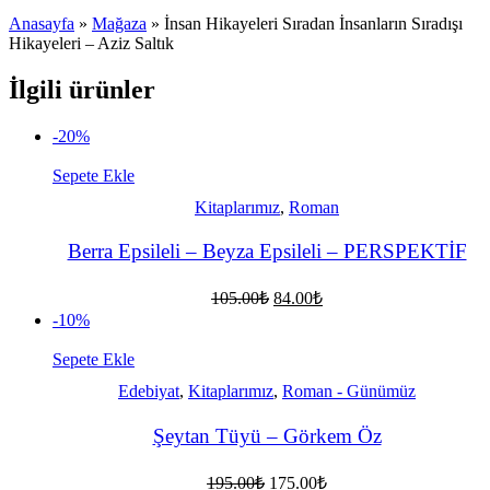
Anasayfa
»
Mağaza
»
İnsan Hikayeleri Sıradan İnsanların Sıradışı
Hikayeleri – Aziz Saltık
İlgili ürünler
-20%
Sepete Ekle
Kitaplarımız
,
Roman
Berra Epsileli – Beyza Epsileli – PERSPEKTİF
Orijinal
Şu
105.00
₺
84.00
₺
fiyat:
andaki
-10%
fiyat:
105.00₺.
84.00₺.
Sepete Ekle
Edebiyat
,
Kitaplarımız
,
Roman - Günümüz
Şeytan Tüyü – Görkem Öz
Orijinal
Şu
195.00
₺
175.00
₺