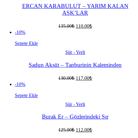
ERCAN KARABULUT – YARIM KALAN
AŞK’LAR
Orijinal
Şu
135.00
₺
110.00
₺
fiyat:
andaki
-10%
fiyat:
135.00₺.
110.00₺.
Sepete Ekle
Şiir - Yerli
Sadun Aksüt – Tanburinin Kaleminden
Orijinal
Şu
130.00
₺
117.00
₺
fiyat:
andaki
-10%
fiyat:
130.00₺.
117.00₺.
Sepete Ekle
Şiir - Yerli
Burak Er – Gözlerindeki Sır
Orijinal
Şu
125.00
₺
112.00
₺
fiyat:
andaki