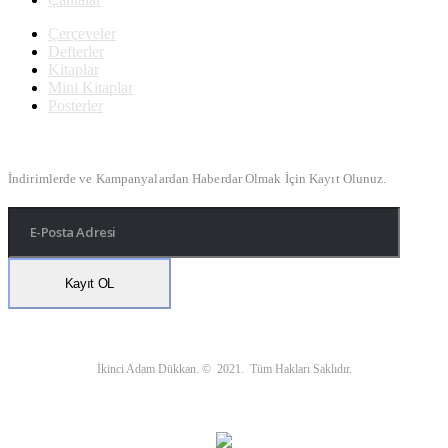
Çerçeveler
Defterler
Kitaplar
Mini Kitaplar
Posterler
Bülten Kayıt
İndirimlerde ve Kampanyalardan Haberdar Olmak İçin Kayıt Olunuz.
İkinci Adam Dükkan. © 2021. Tüm Hakları Saklıdır.