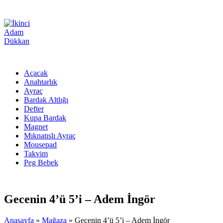
Açacak
Anahtarlık
Ayraç
Bardak Altlığı
Defter
Kupa Bardak
Magnet
Mıknatıslı Ayraç
Mousepad
Takvim
Peg Bebek
Gecenin 4’ü 5’i – Adem İngör
Anasayfa
»
Mağaza
»
Gecenin 4’ü 5’i – Adem İngör