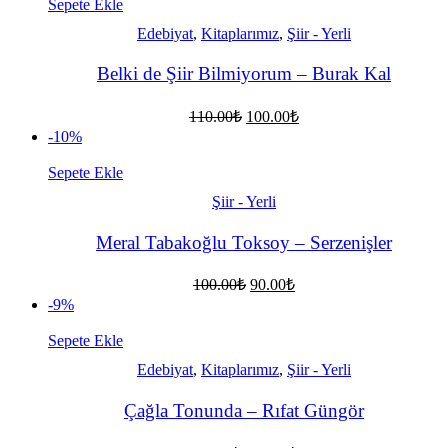
80.00₺.
Sepete Ekle
Edebiyat
,
Kitaplarımız
,
Şiir - Yerli
Belki de Şiir Bilmiyorum – Burak Kal
Orijinal
Şu
110.00
₺
100.00
₺
fiyat:
andaki
-10%
fiyat:
110.00₺.
100.00₺.
Sepete Ekle
Şiir - Yerli
Meral Tabakoğlu Toksoy – Serzenişler
Orijinal
Şu
100.00
₺
90.00
₺
fiyat:
andaki
-9%
fiyat:
100.00₺.
90.00₺.
Sepete Ekle
Edebiyat
,
Kitaplarımız
,
Şiir - Yerli
Çağla Tonunda – Rıfat Güngör