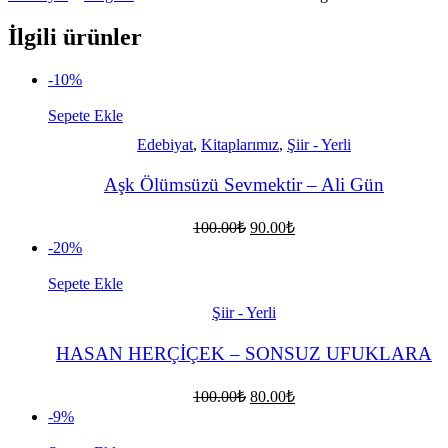
İlgili ürünler
-10%
Sepete Ekle
Edebiyat
,
Kitaplarımız
,
Şiir - Yerli
Aşk Ölümsüzü Sevmektir – Ali Gün
Orijinal
Şu
100.00
₺
90.00
₺
fiyat:
andaki
-20%
fiyat:
100.00₺.
90.00₺.
Sepete Ekle
Şiir - Yerli
HASAN HERÇİÇEK – SONSUZ UFUKLARA
Orijinal
Şu
100.00
₺
80.00
₺
fiyat:
andaki
-9%
fiyat:
100.00₺.