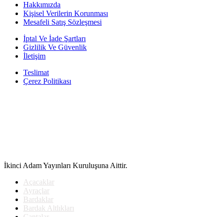
fiyat:
125.00₺.
Hakkımızda
112.00₺.
Kişisel Verilerin Korunması
Mesafeli Satış Sözleşmesi
İptal Ve İade Şartları
Gizlilik Ve Güvenlik
İletişim
Teslimat
Çerez Politikası
İkinci Adam Yayınları Kuruluşuna Aittir.
Açacaklar
Ayraçlar
Bardaklar
Bardak Altlıkları
Çantalar