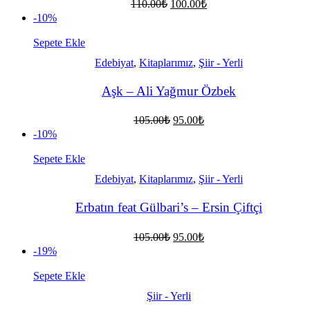
Orijinal
Şu
110.00
₺
100.00
₺
fiyat:
andaki
-10%
fiyat:
110.00₺.
100.00₺.
Sepete Ekle
Edebiyat
,
Kitaplarımız
,
Şiir - Yerli
Aşk – Ali Yağmur Özbek
Orijinal
Şu
105.00
₺
95.00
₺
fiyat:
andaki
-10%
fiyat:
105.00₺.
95.00₺.
Sepete Ekle
Edebiyat
,
Kitaplarımız
,
Şiir - Yerli
Erbatın feat Gülbari’s – Ersin Çiftçi
Orijinal
Şu
105.00
₺
95.00
₺
fiyat:
andaki
-19%
fiyat:
105.00₺.
95.00₺.
Sepete Ekle
Şiir - Yerli