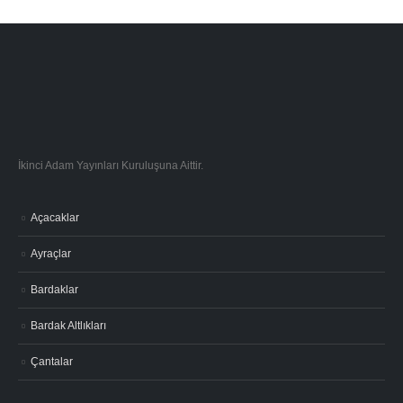
İkinci Adam Yayınları Kuruluşuna Aittir.
Açacaklar
Ayraçlar
Bardaklar
Bardak Altlıkları
Çantalar