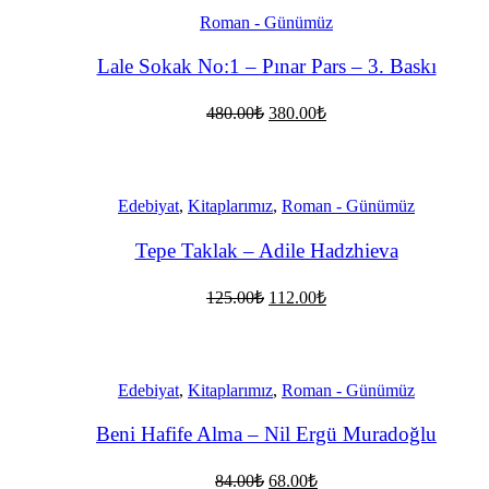
Roman - Günümüz
Lale Sokak No:1 – Pınar Pars – 3. Baskı
Orijinal
Şu
480.00
₺
380.00
₺
fiyat:
andaki
fiyat:
480.00₺.
380.00₺.
Edebiyat
,
Kitaplarımız
,
Roman - Günümüz
Tepe Taklak – Adile Hadzhieva
Orijinal
Şu
125.00
₺
112.00
₺
fiyat:
andaki
fiyat:
125.00₺.
112.00₺.
Edebiyat
,
Kitaplarımız
,
Roman - Günümüz
Beni Hafife Alma – Nil Ergü Muradoğlu
Orijinal
Şu
84.00
₺
68.00
₺