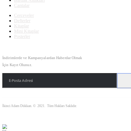
Bardak Altlıkları
Çantalar
Çerçeveler
Defterler
Kitaplar
Mini Kitaplar
Posterler
Bülten Kayıt
İndirimlerde ve Kampanyalardan Haberdar Olmak
İçin Kayıt Olunuz.
İkinci Adam Dükkan. © 2021. Tüm Hakları Saklıdır.