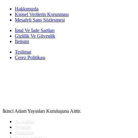
Hakkımızda
Kişisel Verilerin Korunması
Mesafeli Satış Sözleşmesi
İptal Ve İade Şartları
Gizlilik Ve Güvenlik
İletişim
Teslimat
Çerez Politikası
İkinci Adam Yayınları Kuruluşuna Aittir.
Açacaklar
Ayraçlar
Bardaklar