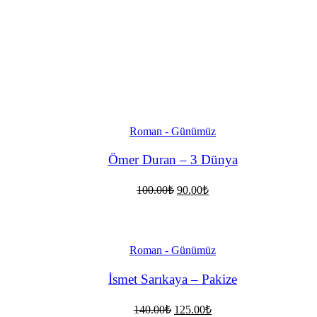
Roman - Günümüz
Ömer Duran – 3 Dünya
Orijinal
Şu
100.00
₺
90.00
₺
fiyat:
andaki
fiyat:
100.00₺.
90.00₺.
Roman - Günümüz
İsmet Sarıkaya – Pakize
Orijinal
Şu
140.00
₺
125.00
₺