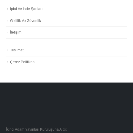
İptal Ve İade Şartları
Gizlilik Ve Güvenlik
İletişim
Teslimat
Çerez Politikası
İkinci Adam Yayınları Kuruluşuna Aittir.