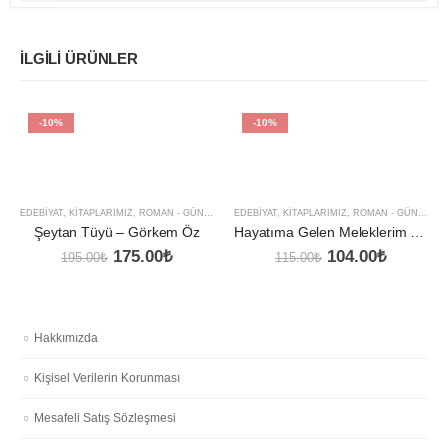
İLGILI ÜRÜNLER
-10%
-10%
EDEBIYAT
,
KITAPLARIMIZ
,
ROMAN - GÜNÜMÜZ
EDEBIYAT
,
KITAPLARIMIZ
,
ROMAN - GÜNÜMÜZ
Şeytan Tüyü – Görkem Öz
Hayatıma Gelen Meleklerim – Yeşim Tekir
Orijinal
Şu
Orijinal
Şu
175.00
₺
104.00
₺
195.00
₺
115.00
₺
fiyat:
andaki
fiyat:
andaki
195.00₺.
fiyat:
115.00₺.
fiyat:
175.00₺.
104.00₺
Hakkımızda
Kişisel Verilerin Korunması
Mesafeli Satış Sözleşmesi