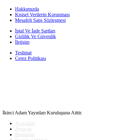
Hakkımızda
Kişisel Verilerin Korunması
Mesafeli Satış Sözleşmesi
İptal Ve İade Şartları
Gizlilik Ve Güvenlik
İletişim
Teslimat
Çerez Politikası
İkinci Adam Yayınları Kuruluşuna Aittir.
Açacaklar
Ayraçlar
Bardaklar