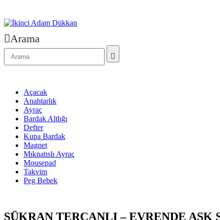
Arama
Açacak
Anahtarlık
Ayraç
Bardak Altlığı
Defter
Kupa Bardak
Magnet
Mıknatıslı Ayraç
Mousepad
Takvim
Peg Bebek
ŞÜKRAN TERCANLI – EVRENDE AŞK 