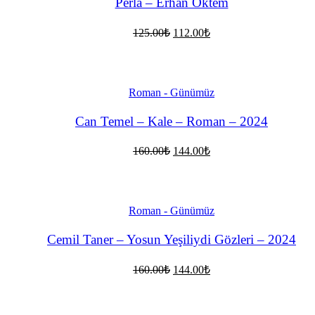
Perla – Erhan Öktem
Orijinal
Şu
125.00
₺
112.00
₺
fiyat:
andaki
fiyat:
125.00₺.
112.00₺.
Roman - Günümüz
Can Temel – Kale – Roman – 2024
Orijinal
Şu
160.00
₺
144.00
₺
fiyat:
andaki
fiyat:
160.00₺.
144.00₺.
Roman - Günümüz
Cemil Taner – Yosun Yeşiliydi Gözleri – 2024
Orijinal
Şu
160.00
₺
144.00
₺
fiyat:
andaki
fiyat:
160.00₺.
144.00₺.