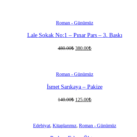
fiyat:
andaki
fiyat:
125.00₺.
112.00₺.
Roman - Günümüz
Lale Sokak No:1 – Pınar Pars – 3. Baskı
Orijinal
Şu
480.00
₺
380.00
₺
fiyat:
andaki
fiyat:
480.00₺.
380.00₺.
Roman - Günümüz
İsmet Sarıkaya – Pakize
Orijinal
Şu
140.00
₺
125.00
₺
fiyat:
andaki
fiyat:
140.00₺.
125.00₺.
Edebiyat
,
Kitaplarımız
,
Roman - Günümüz