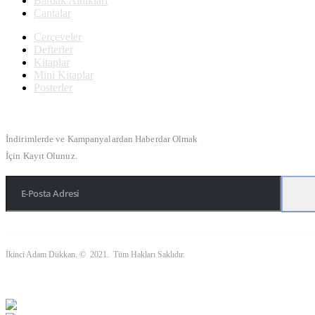
Bardak Altlıkları
Çantalar
Çerçeveler
Defterler
Kitaplar
Mini Kitaplar
Posterler
Bülten Kayıt
İndirimlerde ve Kampanyalardan Haberdar Olmak
İçin Kayıt Olunuz.
İkinci Adam Dükkan. © 2021. Tüm Hakları Saklıdır.