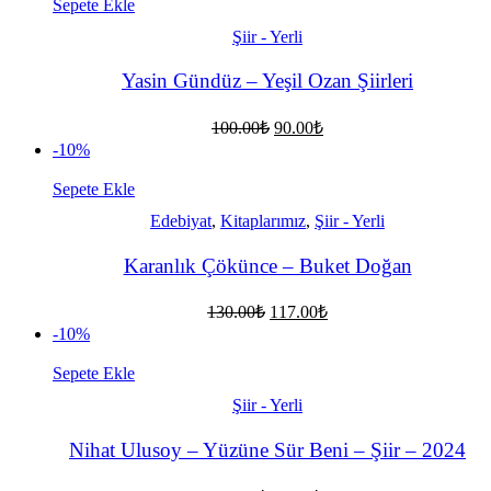
95.00₺.
Sepete Ekle
Şiir - Yerli
Yasin Gündüz – Yeşil Ozan Şiirleri
Orijinal
Şu
100.00
₺
90.00
₺
fiyat:
andaki
-10%
fiyat:
100.00₺.
90.00₺.
Sepete Ekle
Edebiyat
,
Kitaplarımız
,
Şiir - Yerli
Karanlık Çökünce – Buket Doğan
Orijinal
Şu
130.00
₺
117.00
₺
fiyat:
andaki
-10%
fiyat:
130.00₺.
117.00₺.
Sepete Ekle
Şiir - Yerli
Nihat Ulusoy – Yüzüne Sür Beni – Şiir – 2024