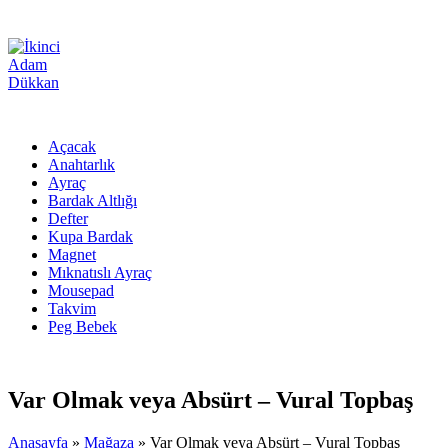
Açacak
Anahtarlık
Ayraç
Bardak Altlığı
Defter
Kupa Bardak
Magnet
Mıknatıslı Ayraç
Mousepad
Takvim
Peg Bebek
Var Olmak veya Absürt – Vural Topbaş
Anasayfa
»
Mağaza
»
Var Olmak veya Absürt – Vural Topbaş