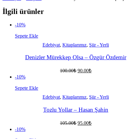
İlgili ürünler
-10%
Sepete Ekle
Edebiyat
,
Kitaplarımız
,
Şiir - Yerli
Denizler Mürekkep Olsa – Özgür Özdemir
Orijinal
Şu
100.00
₺
90.00
₺
fiyat:
andaki
-10%
fiyat:
100.00₺.
90.00₺.
Sepete Ekle
Edebiyat
,
Kitaplarımız
,
Şiir - Yerli
Tozlu Yollar – Hasan Şahin
Orijinal
Şu
105.00
₺
95.00
₺
fiyat:
andaki
-10%
fiyat:
105.00₺.