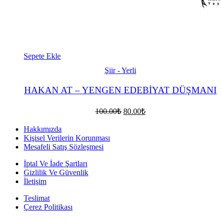
Sepete Ekle
Şiir - Yerli
HAKAN AT – YENGEN EDEBİYAT DÜŞMANI
Orijinal
Şu
100.00
₺
80.00
₺
fiyat:
andaki
fiyat:
100.00₺.
Hakkımızda
80.00₺.
Kişisel Verilerin Korunması
Mesafeli Satış Sözleşmesi
İptal Ve İade Şartları
Gizlilik Ve Güvenlik
İletişim
Teslimat
Çerez Politikası