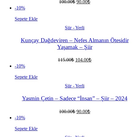
Orijinal
Şu
100.00
₺
90.00
₺
fiyat:
andaki
-10%
fiyat:
100.00₺.
90.00₺.
Sepete Ekle
Şiir - Yerli
Kunçay Dağdeviren – Nefes Almanın Ötesidir
Yaşamak – Şiir
Orijinal
Şu
115.00
₺
104.00
₺
fiyat:
andaki
-10%
fiyat:
115.00₺.
104.00₺.
Sepete Ekle
Şiir - Yerli
Yasmin Çetin – Sadece “İnsan” – Şiir – 2024
Orijinal
Şu
100.00
₺
90.00
₺
fiyat:
andaki
-10%
fiyat:
100.00₺.
90.00₺.
Sepete Ekle