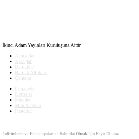
İkinci Adam Yayınları Kuruluşuna Aittir.
Açacaklar
Ayraçlar
Bardaklar
Bardak Altlıkları
Çantalar
Çerçeveler
Defterler
Kitaplar
Mini Kitaplar
Posterler
Bülten Kayıt
İndirimlerde ve Kampanyalardan Haberdar Olmak İçin Kayıt Olunuz.