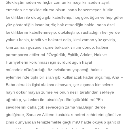
ötekileştirmeden ve hiçbir zaman kimseyi kimseden ayırt
etmeden ne şekilde olursa olsun, sana benzemeyen bütün
farklılıkları ile olduğu gibi kabullenip, hoş gördüğün ve hep güler
yüz gösterdiğin insanlar,Hiç hak etmediğin halde, sana özel
farklılıklarını kabullenmeyip, ötekileştirip, rastladığın her yerde
yolunu kesip, tehdit ve hakaret edip, kimi zaman yüz çevirip,
kimi zaman gözünün içine bakarak sırtını dönüp, kalbini
paramparça ettiler mi ?Özgürlük, Eşitlik, Adalet, Hak ve
Hürriyetlerin korunması için sürdürdüğün hayat
mücadelenDoğurduğu öz evlatlarını yapacağı haksız
eylemlerinde tıpkı bir silah gibi kullanacak kadar alçalmış, Ana –
Baba olmakla ilgisi alakası olmayan, şer dışında kimselere
hayrı dokunmayan zümre ve onun nesli tarafından sekteye
uğratılıp, yalanları ile tutsaklığa dönüştürüldü mü?En
sevdiklerini daha çok seveceğin zamanlar.Başın derde
girdiğinde, Sana ve Alilene kustukları nefret zehirlerini gönül ve
zihin dünyandan temizlemekle geçti miO halde okuyup şahit ol