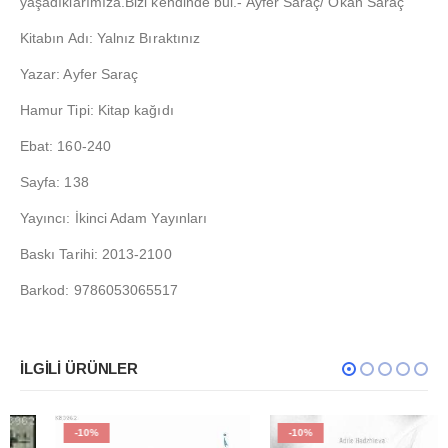
yaşadıklarımıza.Bizi kendinde bul.- Ayfer Saraç/ Okan Saraç
Kitabın Adı: Yalnız Bıraktınız
Yazar: Ayfer Saraç
Hamur Tipi: Kitap kağıdı
Ebat: 160-240
Sayfa: 138
Yayıncı: İkinci Adam Yayınları
Baskı Tarihi: 2013-2100
Barkod: 9786053065517
İLGILI ÜRÜNLER
-10%
-10%