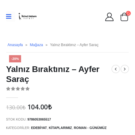
Anasayfa
»
Mağaza
»
Yalnız Bıraktınız – Ayfer Saraç
-20%
Yalnız Bıraktınız – Ayfer
Saraç
0
Orijinal
Şu
104.00
₺
130.00
₺
fiyat:
andaki
130.00₺.
fiyat:
STOK KODU:
9786053065517
104.00₺.
KATEGORILER:
EDEBIYAT
,
KITAPLARIMIZ
,
ROMAN - GÜNÜMÜZ