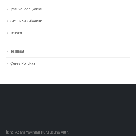
İptal Ve İade Şartları
Gizlilik Ve Güvenlik
İletişim
Teslimat
Çerez Politikası
İkinci Adam Yayınları Kuruluşuna Aittir.